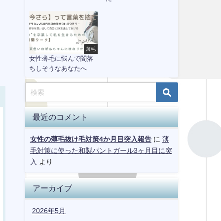
薄毛
女性薄毛に悩んで闇落
ちしそうなあなたへ
最近のコメント
女性の薄毛抜け毛対策4か月目突入報告
に
薄
毛対策に使った和製パントガール3ヶ月目に突
入
より
アーカイブ
2026年5月