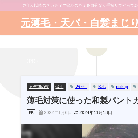
更年期以降のネガティブ悩みの答えを自分なり手探りでやって
元薄毛・天パ・白髪まじ
〈PR〉
更年期の髪
薄毛
抜け毛
脱毛
pickup
薄毛対策に使った和製パント
2022年1月6日
2024年11月18日
PR