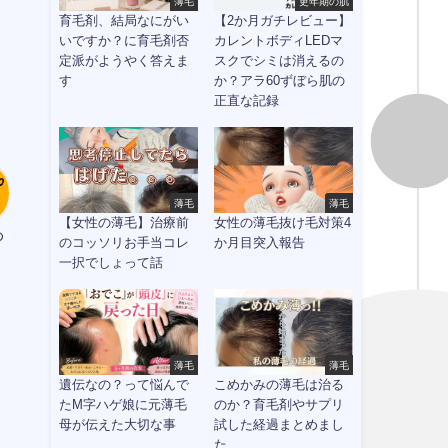
薄毛
更年期の肌
育毛剤、結局なにがい
【2か月ガチレビュー】
いですか？に育毛剤否
カレントボディLEDマ
定派がようやく答えま
スクでシミは消えるの
す
か？アラ60ずぼら肌の
正直な記録
薄毛
薄毛
【女性の薄毛】治療前
女性の薄毛抜け毛対策4
め
のコッソリお手当コレ
か月目突入報告
一択でしょって話
薄毛
薄毛
遺伝なの？って悩んで
こめかみの薄毛は治る
たM字ハゲ娘に元薄毛
のか？育毛剤やサプリ
母が伝えた大切な事
試した経過まとめまし
た