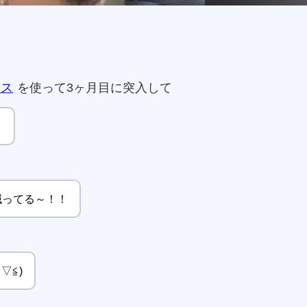
ース
を使って3ヶ月目に突入して
！
減ってる～！！
▽≦)