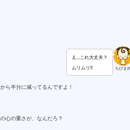
た
え...これ大丈夫？
ムリムリ!!
ちびま
量から半分に減ってるんですよ！
前の心の重さが、なんだろ？