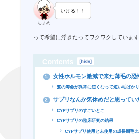
いける！！
ちまめ
って希望に浮きたってワクワクしていま
Contents
[
hide
]
女性ホルモン激減で来た薄毛の恐
1.
髪の寿命が異常に短くなって短い毛ばか
サプリなんか気休めだと思ってい
2.
CYPサプリのすごいとこ
CYPサプリの臨床研究の結果
CYPサプリ使用と未使用の成長期毛