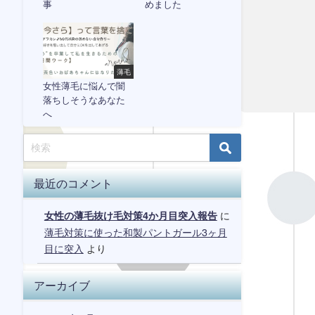
事
めました
薄毛
女性薄毛に悩んで闇
落ちしそうなあなた
へ
最近のコメント
に
女性の薄毛抜け毛対策4か月目突入報告
薄毛対策に使った和製パントガール3ヶ月
目に突入
より
アーカイブ