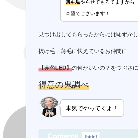
やらせてもろてますから
薄毛垢
本望でございます！
見つけ出してもらったからには恥ずか
抜け毛・薄毛に怯えているお仲間に
の何がいいの？をつぶさ
【赤色LED】
得意の鬼調べ
本気でやってくよ！
Contents
[
hide
]