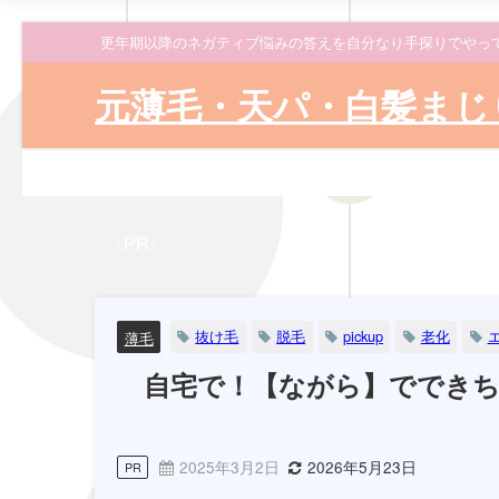
更年期以降のネガティブ悩みの答えを自分なり手探りでやっ
元薄毛・天パ・白髪まじ
〈PR〉
抜け毛
脱毛
pickup
老化
薄毛
自宅で！【ながら】でできち
2025年3月2日
2026年5月23日
PR