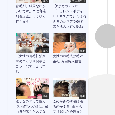
薄毛
更年期の肌
育毛剤、結局なにが
【2か月ガチレビュ
いいですか？に育毛
ー】カレントボディ
剤否定派がようやく
LEDマスクでシミは消
答えます
えるのか？アラ60ず
ぼら肌の正直な記録
薄毛
薄毛
【女性の薄毛】治療
女性の薄毛抜け毛対
前のコッソリお手当
策4か月目突入報告
コレ一択でしょって
話
薄毛
薄毛
遺伝なの？って悩ん
こめかみの薄毛は治
でたM字ハゲ娘に元薄
るのか？育毛剤やサ
毛母が伝えた大切な
プリ試した経過まと